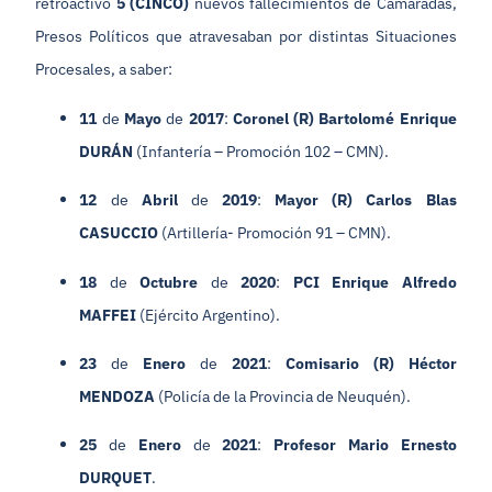
retroactivo
5 (CINCO)
nuevos fallecimientos de Camaradas,
Presos Políticos que atravesaban por distintas Situaciones
Procesales, a saber:
11
de
Mayo
de
2017
:
Coronel (R) Bartolomé Enrique
DURÁN
(Infantería – Promoción 102 – CMN).
12
de
Abril
de
2019
:
Mayor (R) Carlos Blas
CASUCCIO
(Artillería- Promoción 91 – CMN).
18
de
Octubre
de
2020
:
PCI Enrique Alfredo
MAFFEI
(Ejército Argentino).
23
de
Enero
de
2021
:
Comisario (R) Héctor
MENDOZA
(Policía de la Provincia de Neuquén).
25
de
Enero
de
2021
:
Profesor Mario Ernesto
DURQUET
.