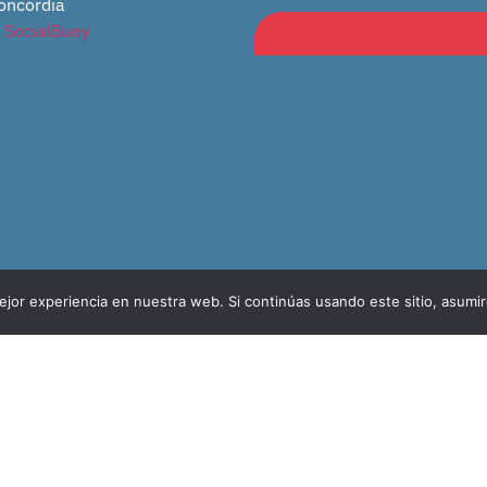
oncordia
r
SocialBuey
jor experiencia en nuestra web. Si continúas usando este sitio, asumi