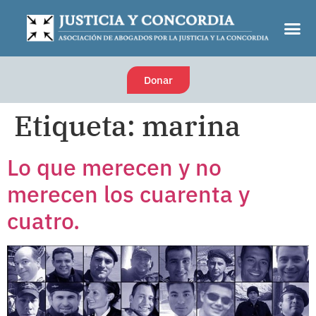
Donar
Etiqueta:
marina
Lo que merecen y no
merecen los cuarenta y
cuatro.