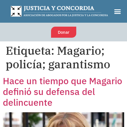
Donar
Etiqueta:
Magario;
policía; garantismo
Hace un tiempo que Magario
definió su defensa del
delincuente