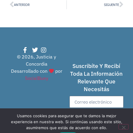
ANTERIOR
SIGUENTE
© 2026, Justicia y
Concordia
Suscribíte Y Recibí
Desarrollado con
por
Toda La Información
SocialBuey
Relevante Que
Necesitás
Usamos cookies para asegurar que te damos la mejor
Enviar
experiencia en nuestra web. Si continúas usando este sitio,
asumiremos que estás de acuerdo con ello.