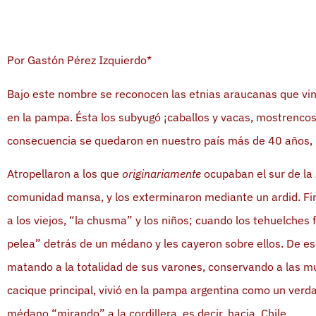
Por Gastón Pérez Izquierdo*
Bajo este nombre se reconocen las etnias araucanas que vinie
en la pampa. Ésta los subyugó ¡caballos y vacas, mostrencos 
consecuencia se quedaron en nuestro país más de 40 años, h
Atropellaron a los que
originariamente
ocupaban el sur de la
comunidad mansa, y los exterminaron mediante un ardid. Fi
a los viejos, “la chusma” y los niños; cuando los tehuelches 
pelea” detrás de un médano y les cayeron sobre ellos. De es
matando a la totalidad de sus varones, conservando a las m
cacique principal, vivió en la pampa argentina como un verd
médano “mirando” a la cordillera, es decir, hacia Chile.