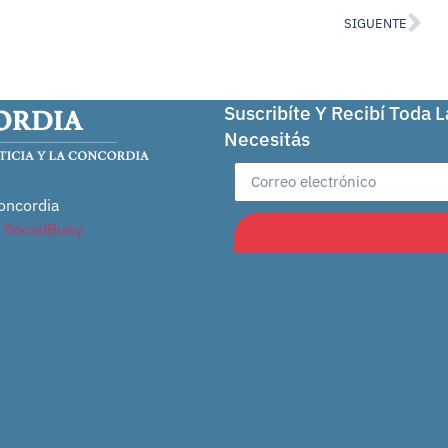
SIGUENTE
Suscribíte Y Recibí Toda 
Necesitás
oncordia
r
SocialBuey