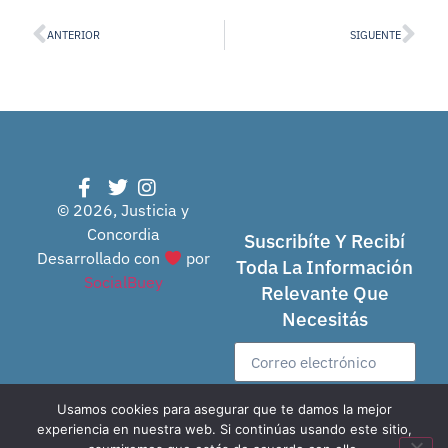
ANTERIOR
SIGUENTE
© 2026, Justicia y
Concordia
Suscribíte Y Recibí
Desarrollado con
por
Toda La Información
SocialBuey
Relevante Que
Necesitás
Usamos cookies para asegurar que te damos la mejor
Enviar
experiencia en nuestra web. Si continúas usando este sitio,