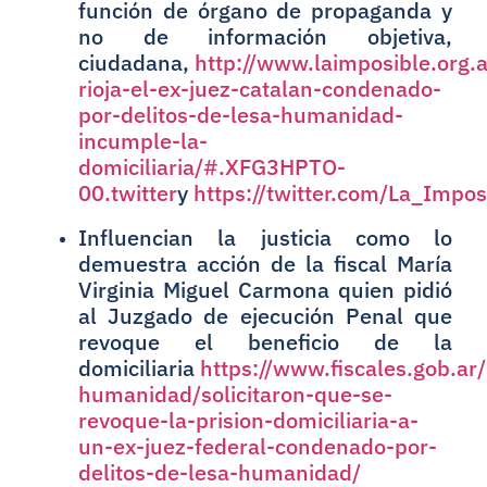
función de órgano de propaganda y
no de información objetiva,
ciudadana,
http://www.laimposible.org.
rioja-el-ex-juez-catalan-condenado-
por-delitos-de-lesa-humanidad-
incumple-la-
domiciliaria/#.XFG3HPTO-
00.twitter
y
https://twitter.com/La_Imp
Influencian la justicia como lo
demuestra acción de la fiscal María
Virginia Miguel Carmona quien pidió
al Juzgado de ejecución Penal que
revoque el beneficio de la
domiciliaria
https://www.fiscales.gob.ar/
humanidad/solicitaron-que-se-
revoque-la-prision-domiciliaria-a-
un-ex-juez-federal-condenado-por-
delitos-de-lesa-humanidad/