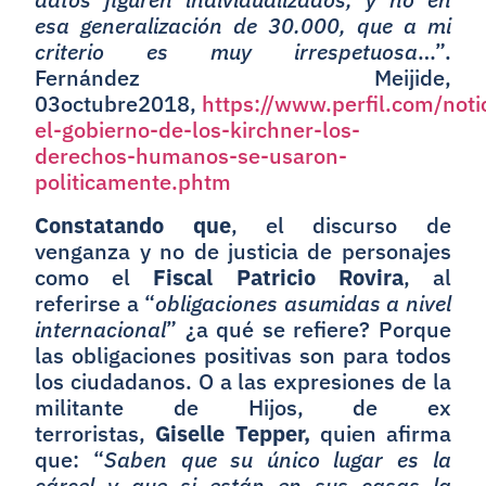
esa generalización de 30.000, que a mi
criterio es muy irrespetuosa
…”.
Fernández Meijide,
03octubre2018,
https://www.perfil.com/noti
el-gobierno-de-los-kirchner-los-
derechos-humanos-se-usaron-
politicamente.phtm
Constatando que
, el discurso de
venganza y no de justicia de personajes
como el
Fiscal Patricio Rovira
, al
referirse a “
obligaciones asumidas a nivel
internacional
” ¿a qué se refiere? Porque
las obligaciones positivas son para todos
los ciudadanos. O a las expresiones de la
militante de Hijos, de ex
terroristas,
Giselle Tepper,
quien afirma
que: “
Saben que su único lugar es la
cárcel y que si están en sus casas la