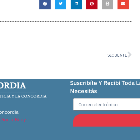
SIGUENTE
Suscribíte Y Recibí Toda 
Necesitás
oncordia
r
SocialBuey