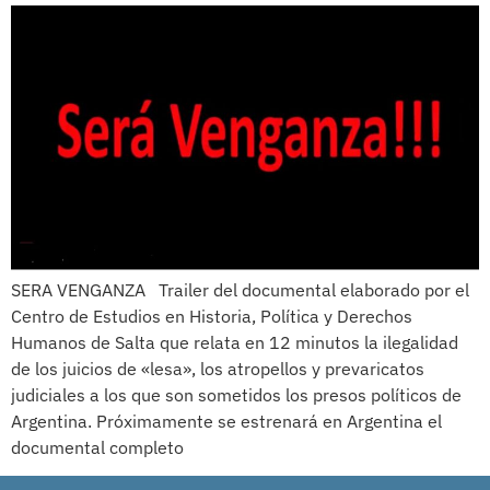
SERA VENGANZA Trailer del documental elaborado por el
Centro de Estudios en Historia, Política y Derechos
Humanos de Salta que relata en 12 minutos la ilegalidad
de los juicios de «lesa», los atropellos y prevaricatos
judiciales a los que son sometidos los presos políticos de
Argentina. Próximamente se estrenará en Argentina el
documental completo