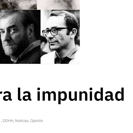
ra la impunidad
,
DDHH
,
Noticias
,
Opinión