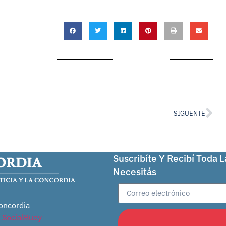
SIGUENTE
Suscribíte Y Recibí Toda 
Necesitás
oncordia
r
SocialBuey