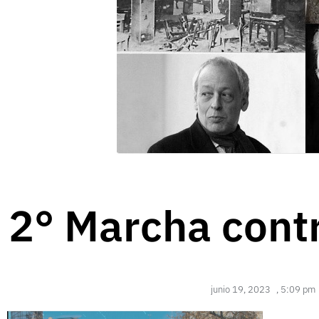
2° Marcha cont
junio 19, 2023
,
5:09 pm