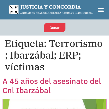
Donar
Etiqueta:
Terrorismo
; Ibarzábal; ERP;
víctimas
A 45 años del asesinato del
Cnl Ibarzábal