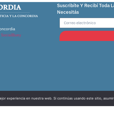
Suscribíte Y Recibí Toda 
Necesitás
oncordia
r
SocialBuey
jor experiencia en nuestra web. Si continúas usando este sitio, asumi