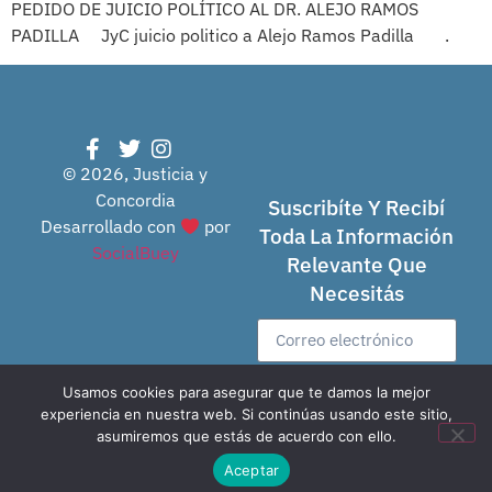
PEDIDO DE JUICIO POLÍTICO AL DR. ALEJO RAMOS
PADILLA JyC juicio politico a Alejo Ramos Padilla .
© 2026, Justicia y
Concordia
Suscribíte Y Recibí
Desarrollado con
por
Toda La Información
SocialBuey
Relevante Que
Necesitás
Usamos cookies para asegurar que te damos la mejor
Enviar
experiencia en nuestra web. Si continúas usando este sitio,
asumiremos que estás de acuerdo con ello.
Aceptar