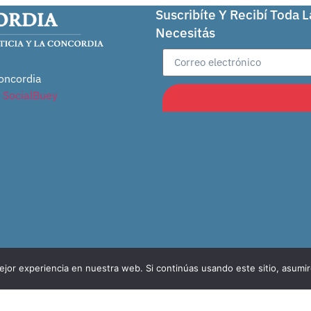
Suscribíte Y Recibí Toda 
Necesitás
oncordia
r
SocialBuey
jor experiencia en nuestra web. Si continúas usando este sitio, asumi