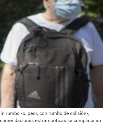
in rumbo -o, peor, con rumbo de colisión-,
us recomendaciones estrambóticas se complace en