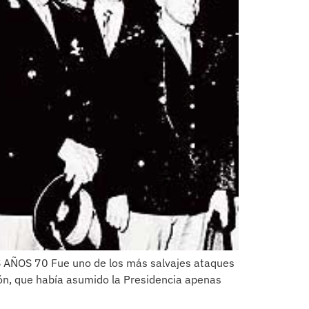
S AÑOS 70 Fue uno de los más salvajes ataques
erón, que había asumido la Presidencia apenas