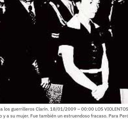
a los guerrilleros Clarín. 18/01/2009 – 00:00 LOS VIOLENTO
ento y a su mujer. Fue también un estruendoso fracaso. Para P