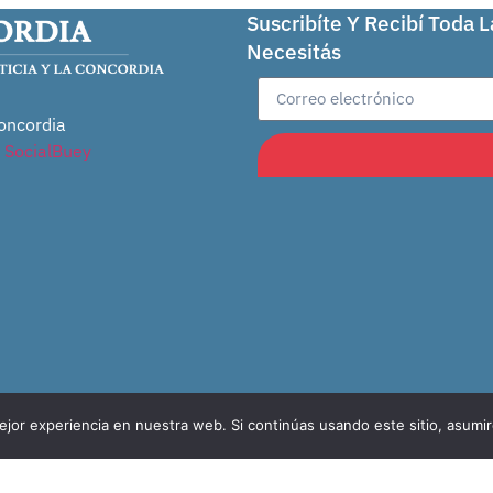
Suscribíte Y Recibí Toda 
Necesitás
oncordia
r
SocialBuey
jor experiencia en nuestra web. Si continúas usando este sitio, asumi