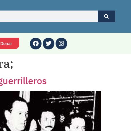
Donar
ra;
uerrilleros