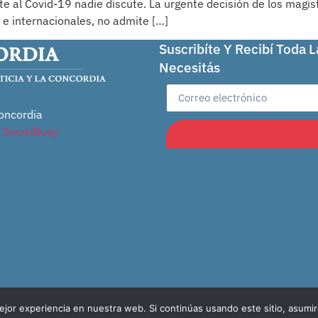
e al Covid-19 nadie discute. La urgente decisión de los magist
e internacionales, no admite […]
Suscribíte Y Recibí Toda 
Necesitás
oncordia
r
SocialBuey
jor experiencia en nuestra web. Si continúas usando este sitio, asumi