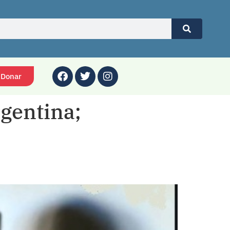
Donar
rgentina;