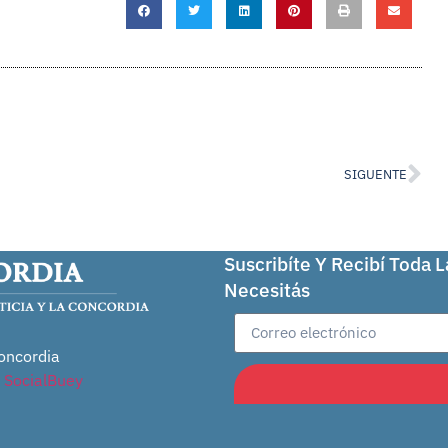
SIGUENTE
Suscribíte Y Recibí Toda 
Necesitás
oncordia
r
SocialBuey