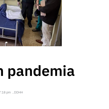
en pandemia
7:18 pm
,
DDHH