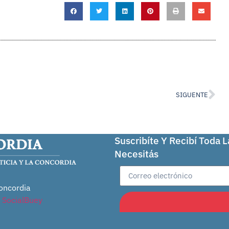
SIGUENTE
Suscribíte Y Recibí Toda 
Necesitás
oncordia
r
SocialBuey