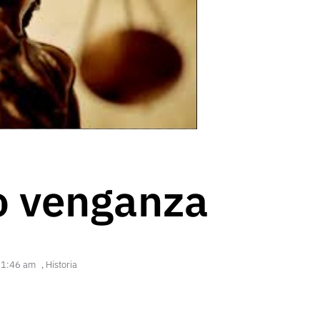
no venganza
11:46 am
,
Historia