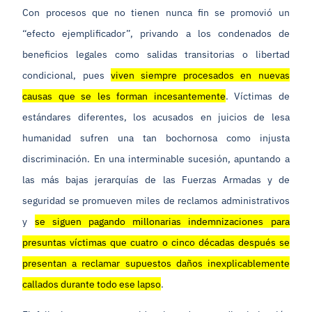
Con procesos que no tienen nunca fin se promovió un
“efecto ejemplificador”, privando a los condenados de
beneficios legales como salidas transitorias o libertad
condicional, pues
viven siempre procesados en nuevas
causas que se les forman incesantemente
. Víctimas de
estándares diferentes, los acusados en juicios de lesa
humanidad sufren una tan bochornosa como injusta
discriminación. En una interminable sucesión, apuntando a
las más bajas jerarquías de las Fuerzas Armadas y de
seguridad se promueven miles de reclamos administrativos
y
se siguen pagando millonarias indemnizaciones para
presuntas víctimas que cuatro o cinco décadas después se
presentan a reclamar supuestos daños inexplicablemente
callados durante todo ese lapso
.