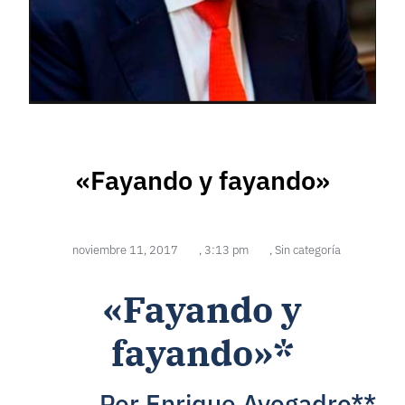
«Fayando y fayando»
noviembre 11, 2017
,
3:13 pm
,
Sin categoría
«Fayando y
fayando»*
Por Enrique Avogadro**