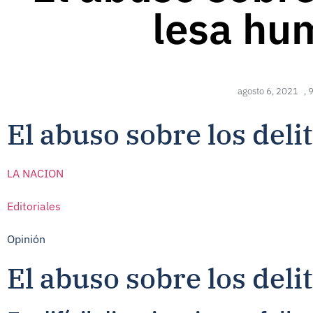
lesa hu
agosto 6, 2021
,
9
El abuso sobre los del
LA NACION
Editoriales
Opinión
El abuso sobre los del