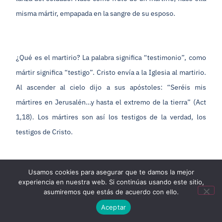
misma mártir, empapada en la sangre de su esposo.
¿Qué es el martirio? La palabra significa “testimonio”, como
mártir significa “testigo”. Cristo envía a la Iglesia al martirio.
Al ascender al cielo dijo a sus apóstoles: “Seréis mis
mártires en Jerusalén…y hasta el extremo de la tierra” (Act
1,18). Los mártires son así los testigos de la verdad, los
testigos de Cristo.
Usamos cookies para asegurar que te damos la mejor
Tres niveles del martirio: de la palabra, de las acciones, de la
experiencia en nuestra web. Si continúas usando este sitio,
sangre. Para que alcance su perfecta consumación debe ser
asumiremos que estás de acuerdo con ello.
supremo, es decir, llegar hasta la sangre. Los primeros
Aceptar
cristianos, enfrentados con las terribles persecuciones de