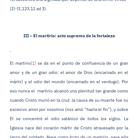
(II-II,123,12 ad 3).
III – El martirio: acto supremo de la fortaleza
El martirio
[1]
se da en el punto de confluencia de un gran
amor y de un gran odio: el amor de Dios (encarnado en el
mártir) y el odio del mundo (encarnado en el verdugo). Por
eso nunca el martirio alcanzó una plenitud tan grande como
cuando Cristo murió en la cruz: la causa de su muerte fue su
excesivo amor por nosotros (nos amó “hasta el fin”), y sobre
El se concentró el odio satánico de todos los siglos. La
Iglesia nace del corazón mártir de Cristo atravesado por la
lanza del soldado. Nace como fruto de un martirio, nace ella