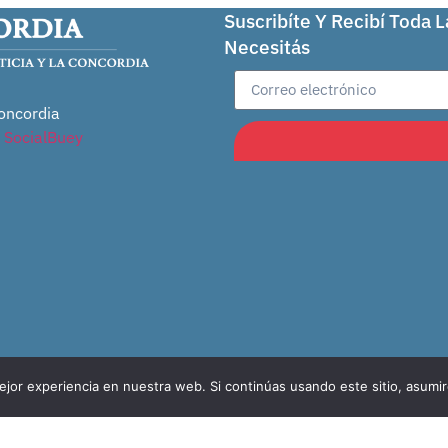
Suscribíte Y Recibí Toda 
Necesitás
oncordia
r
SocialBuey
jor experiencia en nuestra web. Si continúas usando este sitio, asumi