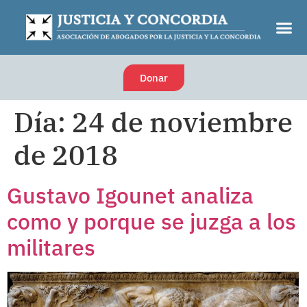
Donar
Día:
24 de noviembre
de 2018
Gustavo Igounet analiza
como y porque se juzga a los
militares